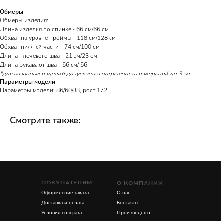
Обмеры
Обмеры изделия:
Длина изделия по спинке - 66 см/66 см
Обхват на уровне проймы - 118 см/128 см
Обхват нижней части - 74 см/100 см
Длина плечевого шва - 21 см/23 см
Длина рукава от шва - 56 см/ 56
*для вязанных изделий допускается погрешность измерений до 3 см
Параметры модели
Параметры модели: 86/60/88, рост 172
Смотрите также:
ПОКУПАТЕЛЯМ
О КОМПАНИИ
Оформление заказа
О нас
Доставка и оплата
Контакты
Условия возврата
Производство