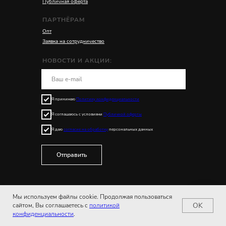
Публичная оферта
ПАРТНЁРАМ
Опт
Заявка на сотрудничество
НОВОСТИ И АКЦИИ:
Я принимаю
Политику конфиденциальности
Я соглашаюсь с условиями
Публичной оферты
Я даю
согласие на обработку
персональных данных
Отправить
Мы используем файлы cookie. Продолжая пользоваться
OK
сайтом, Вы соглашаетесь с
политикой
конфиденциальности
.
© 2018-2025 KIVICLOTHING. Все права защищены