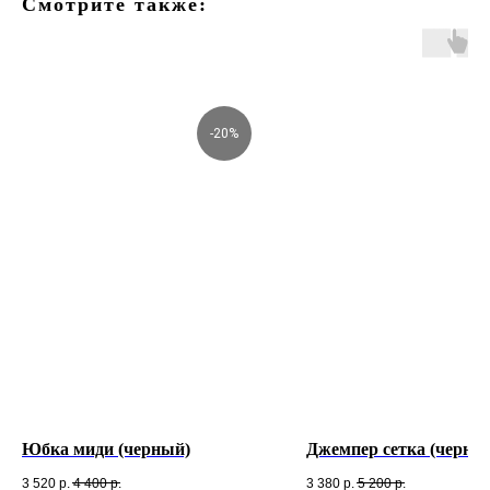
Смотрите также:
-20%
Юбка миди (черный)
Джемпер сетка (черны
3 520
р.
4 400
р.
3 380
р.
5 200
р.