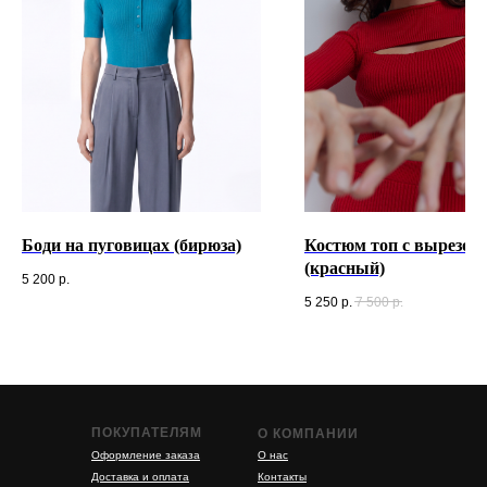
Боди на пуговицах (бирюза)
Костюм топ с вырезом
(красный)
5 200
р.
5 250
р.
7 500
р.
ПОКУПАТЕЛЯМ
О КОМПАНИИ
Оформление заказа
О нас
Доставка и оплата
Контакты