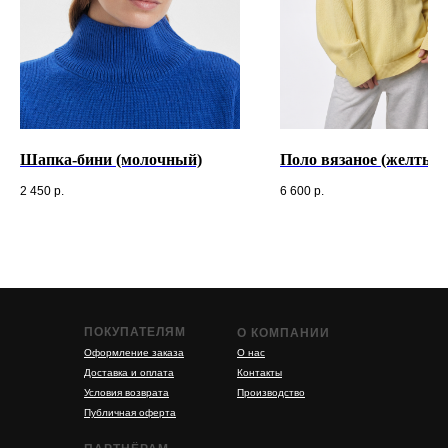
Шапка-бини (молочный)
Поло вязаное (желтый
2 450
р.
6 600
р.
ПОКУПАТЕЛЯМ
О КОМПАНИИ
Оформление заказа
О нас
Доставка и оплата
Контакты
Условия возврата
Производство
Публичная оферта